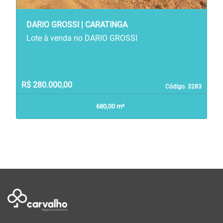
DARIO GROSSI | CARATINGA
Lote à venda no DARIO GROSSI
R$ 280.000,00
Código. 3283
680,00 m²