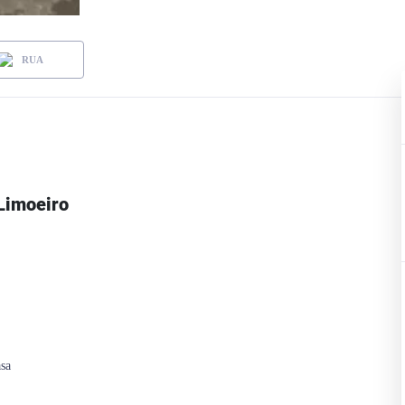
RUA
Limoeiro
sa