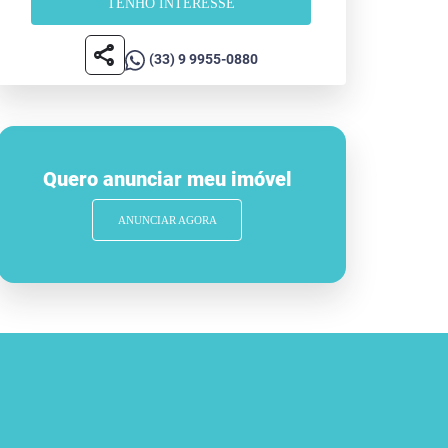
TENHO INTERESSE
share
(33) 9 9955-0880
Quero anunciar meu imóvel
ANUNCIAR AGORA