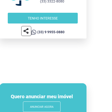
(33) 3322-8080
TENHO INTERESSE
share
(33) 9 9955-0880
Quero anunciar meu imóvel
ANUNCIAR AGORA